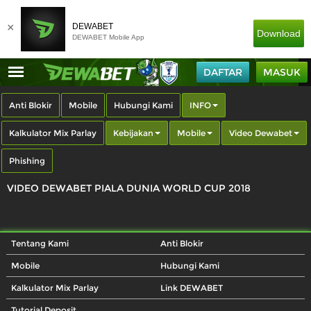
×
DEWABET
Download
DEWABET Mobile App
DAFTAR
MASUK
Anti Blokir
Mobile
Hubungi Kami
INFO
Kalkulator Mix Parlay
Kebijakan
Mobile
Video Dewabet
Phishing
VIDEO DEWABET PIALA DUNIA WORLD CUP 2018
Tentang Kami
Anti Blokir
Mobile
Hubungi Kami
Kalkulator Mix Parlay
Link DEWABET
Tutorial Deposit