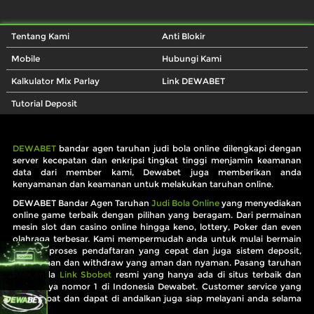
Tentang Kami
Anti Blokir
Mobile
Hubungi Kami
Kalkulator Mix Parlay
Link DEWABET
Tutorial Deposit
DEWABET
bandar agen taruhan judi bola online dilengkapi dengan
server kecepatan dan enkripsi tingkat tinggi menjamin keamanan
data dari member kami, Dewabet juga memberikan anda
kenyamanan dan keamanan untuk melakukan taruhan online.
DEWABET Bandar Agen Taruhan
Judi Bola Online
yang menyediakan
online game terbaik dengan pilihan yang beragam. Dari permainan
mesin slot dan casino online hingga keno, lottery, Poker dan even
olahraga terbesar. Kami mempermudah anda untuk mulai bermain
dengan proses pendaftaran yang cepat dan juga sistem deposit,
pengiriman dan withdraw yang aman dan nyaman. Pasang taruhan
bola anda
Link Sbobet
resmi yang hanya ada di situs terbaik dan
terpercaya nomor 1 di Indonesia Dewabet. Customer service yang
bersahabat dan dapat di andalkan juga siap melayani anda selama
24/7.