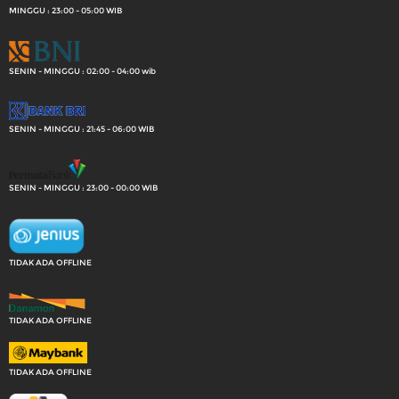
MINGGU : 23:00 - 05:00 WIB
SENIN - MINGGU : 02:00 - 04:00 wib
SENIN - MINGGU : 21:45 - 06:00 WIB
SENIN - MINGGU : 23:00 - 00:00 WIB
TIDAK ADA OFFLINE
TIDAK ADA OFFLINE
TIDAK ADA OFFLINE